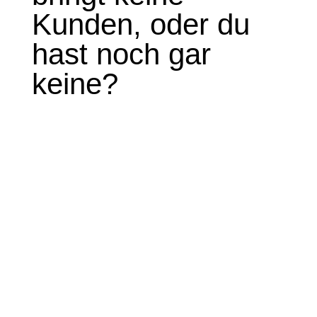
Kunden, oder du
hast noch gar
keine?
Dann bist du hier genau richtig.
In meinem 0 € Training zeige ich dir, wie
du diese typischen Stolperfallen endlich
hinter dir lässt:
Du weißt, dass eine professionelle Website
wichtig ist, aber hast keine Ahnung, wo du
anfangen sollst.
Du hast schon Stunden investiert, aber deine
Website fühlt sich immer noch an wie eine