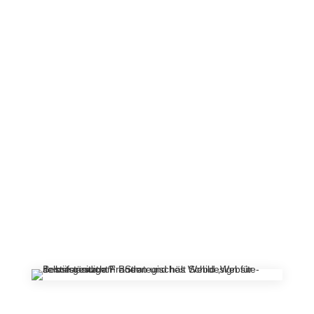
unfertige Baustelle.
Technik und Design überfordern dich oder
rauben dir den letzten Nerv, dabei würdest
du dich viel lieber auf dein Business
konzentrieren.
Genau dafür bekommst du in meinem
Training den klaren Fahrplan:
Schritt für Schritt zur Website, die Vertrauen
aufbaut und Kunden bringt
Ohne Kopfschmerzen, Technikfrust oder
endlose Recherche